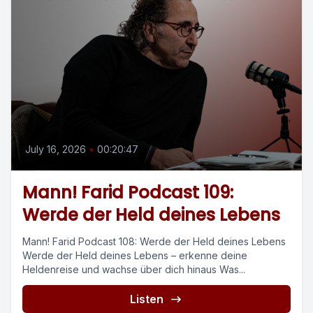
July 16, 2026
•
00:20:47
Mann! Farid Podcast 109:
Werde der Held deines Lebens
Mann! Farid Podcast 108: Werde der Held deines Lebens
Werde der Held deines Lebens – erkenne deine
Heldenreise und wachse über dich hinaus Was...
Listen