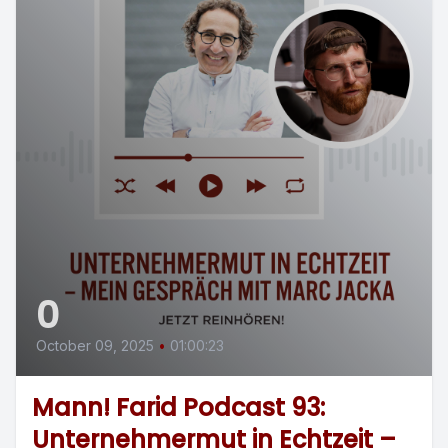
0
October 09, 2025
•
01:00:23
Mann! Farid Podcast 93:
Unternehmermut in Echtzeit –