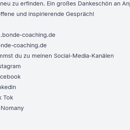
h neu zu erfinden. Ein großes Dankeschön an Anj
offene und inspirierende Gespräch!
.bonde-coaching.de
nde-coaching.de
mmst du zu meinen Social-Media-Kanälen
nstagram
acebook
nkedin
k Tok
l-Nomany