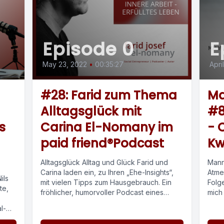
Episode 0
E
May 23, 2022
•
00:35:27
Apri
#28: Farid zum Thema
Ma
Alltagsglück mit
#8
s
Carina El-Nomany im
- 
paid friend®Podcast
Kw
Alltagsglück Alltag und Glück Farid und
Mann
Carina laden ein, zu Ihren „Ehe-Insights“,
Atme
ils
mit vielen Tipps zum Hausgebrauch. Ein
Folg
te,
fröhlicher, humorvoller Podcast eines
mich 
Paares, das...
l-