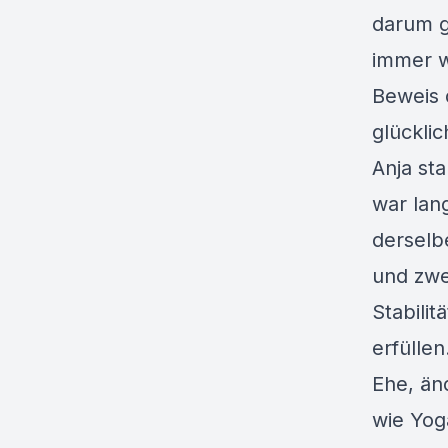
darum g
immer w
Beweis 
glücklic
Anja st
war lang
derselb
und zwe
Stabilit
erfüllen
Ehe, än
wie Yog