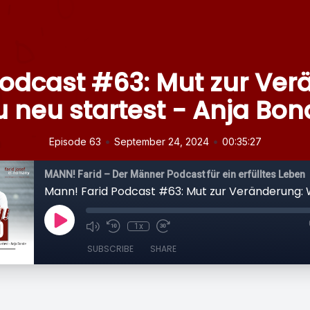
Podcast #63: Mut zur Ver
u neu startest - Anja Bon
•
•
Episode 63
September 24, 2024
00:35:27
MANN! Farid – Der Männer Podcast für ein erfülltes Leben
1x
SUBSCRIBE
SHARE