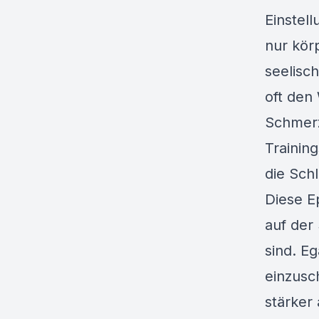
Einstel
nur kör
seelisc
oft den
Schmerz
Trainin
die Sch
Diese Ep
auf der
sind. E
einzusc
stärker 