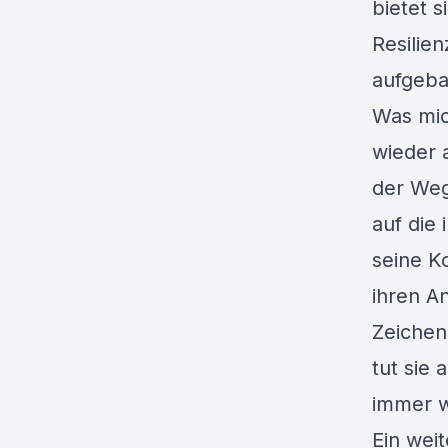
bietet 
Resilie
aufgeba
Was mic
wieder 
der Weg 
auf die
seine K
ihren A
Zeichen
tut sie 
immer w
Ein wei