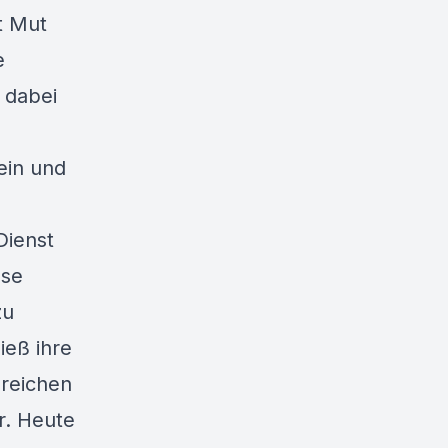
t Mut
e
 dabei
ein und
Dienst
ese
zu
ieß ihre
ereichen
r. Heute