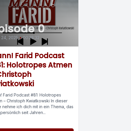
pisode 0
l 24, 2025
•
00:28:32
nn! Farid Podcast
1: Holotropes Atmen
Christoph
iatkowski
! Farid Podcast #81: Holotropes
n – Christoph Kwiatkowski In dieser
e nehme ich dich mit in ein Thema, das
persönlich seit Jahren...