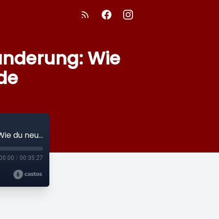
änderung: Wie
de
Mann! Farid Podcast #63: Mut zur Veränderung: Wie du neu startest - Anja Bonde
00:00
/
00:35:27