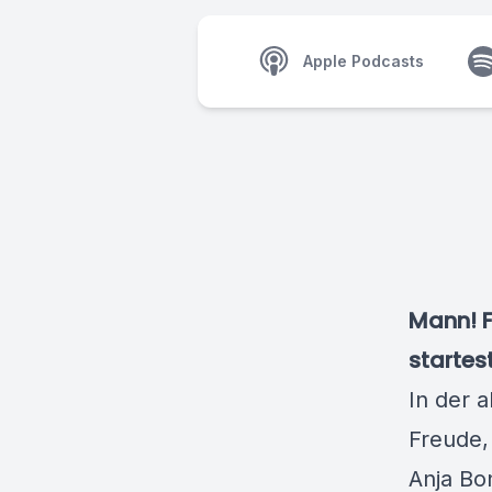
Apple Podcasts
Mann! F
startes
In der 
Freude,
Anja Bon