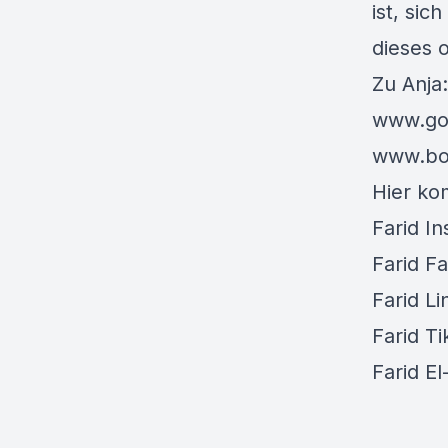
ist, sic
dieses 
Zu Anja:
www.go
www.bo
Hier ko
Farid I
Farid F
Farid Li
Farid Ti
Farid E