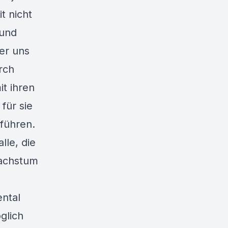
t nicht
 und
per uns
rch
t ihren
für sie
 führen.
lle, die
Wachstum
ental
glich