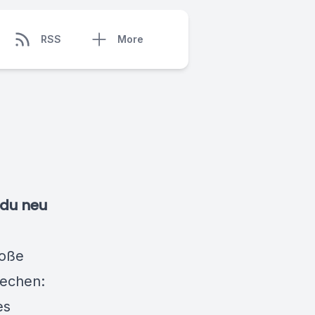
RSS
More
 du neu
roße
rechen:
es