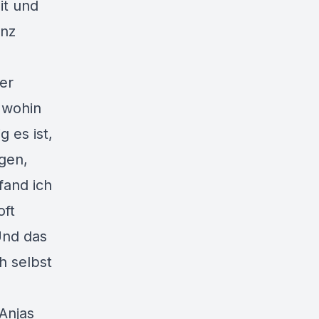
it und
enz
er
 wohin
g es ist,
gen,
fand ich
oft
Und das
h selbst
Anjas