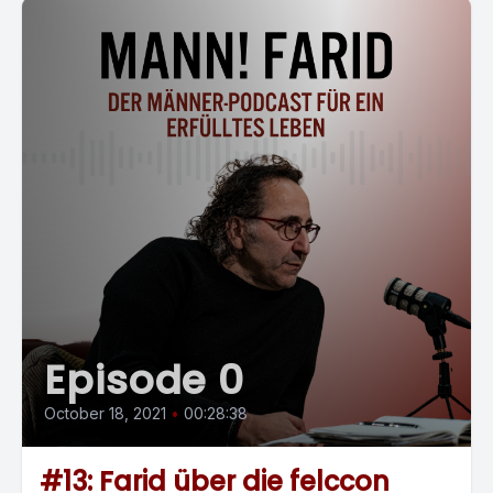
Episode 0
October 18, 2021
•
00:28:38
#13: Farid über die felccon