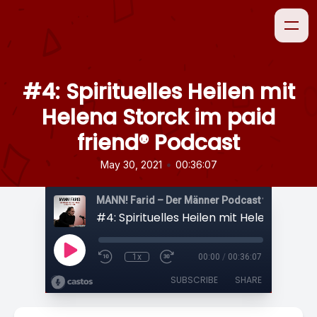
#4: Spirituelles Heilen mit
Helena Storck im paid
friend® Podcast
•
May 30, 2021
00:36:07
1x
00:00
/
00:36:07
SUBSCRIBE
SHARE