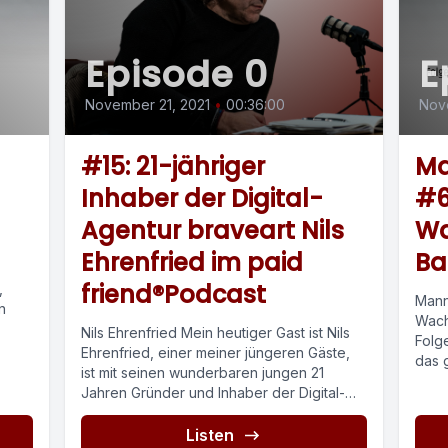
Episode 0
E
November 21, 2021
•
00:36:00
Nov
#15: 21-jähriger
Ma
Inhaber der Digital-
#6
Agentur braveart Nils
Wa
Ehrenfried im paid
Ba
friend®Podcast
,
Mann
n
Wach
Nils Ehrenfried Mein heutiger Gast ist Nils
Folg
Ehrenfried, einer meiner jüngeren Gäste,
das 
ist mit seinen wunderbaren jungen 21
Jahren Gründer und Inhaber der Digital-
Agentur...
Listen