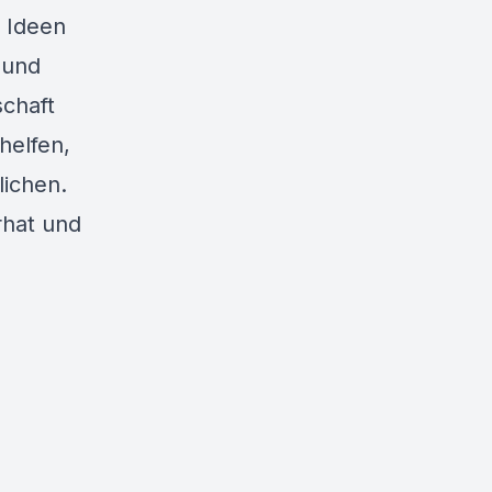
n Ideen
 und
chaft
helfen,
ichen.
rhat und