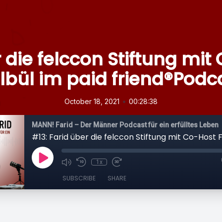
r die felccon Stiftung mit
lbül im paid friend®Podc
•
October 18, 2021
00:28:38
MANN! Farid – Der Männer Podcast für ein erfülltes Leben
1x
SUBSCRIBE
SHARE