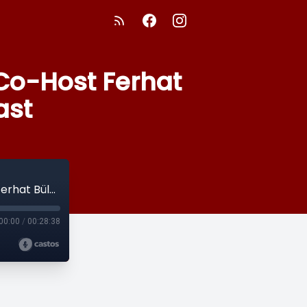
 Co-Host Ferhat
ast
#13: Farid über die felccon Stiftung mit Co-Host Ferhat Bülbül im paid friend®Podcast
00:00
/
00:28:38