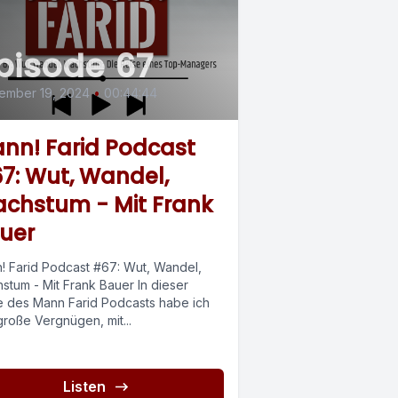
pisode 67
ember 19, 2024
•
00:44:44
nn! Farid Podcast
7: Wut, Wandel,
chstum - Mit Frank
uer
! Farid Podcast #67: Wut, Wandel,
stum - Mit Frank Bauer In dieser
e des Mann Farid Podcasts habe ich
große Vergnügen, mit...
Listen