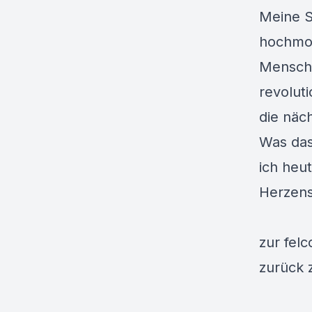
Meine S
hochmot
Mensche
revolut
die näc
Was das
ich heu
Herzens
zur
felc
zurück 