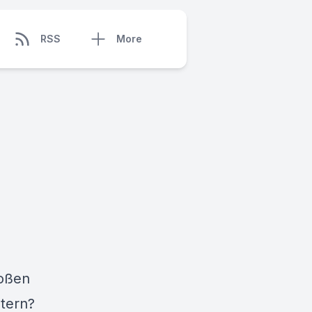
RSS
More
roßen
stern?