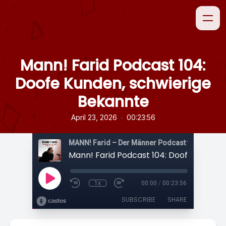
Mann! Farid Podcast 104:
Doofe Kunden, schwierige
Bekannte
•
April 23, 2026
00:23:56
1x
00:00
/
00:23:56
SUBSCRIBE
SHARE