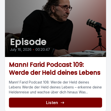
Episode
July 16, 2026
•
00:20:47
Mann! Farid Podcast 109:
Werde der Held deines Lebens
Mann! Farid Podcast 108: Werde der Held deines
Lebens Werde der Held deines Lebens – erkenne deine
Heldenreise und wachse über dich hinaus Was...
Listen