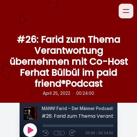
#26: Farid zum Thema
Verantwortung
übernehmen mit Co-Host
Ferhat Bülbül im paid
friend®Podcast
•
April 25, 2022
00:24:00
1x
00:00
/
00:24:00