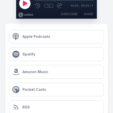
1x
00:00
/
00:29:17
SUBSCRIBE
SHARE
Apple Podcasts
Spotify
Amazon Music
Pocket Casts
RSS