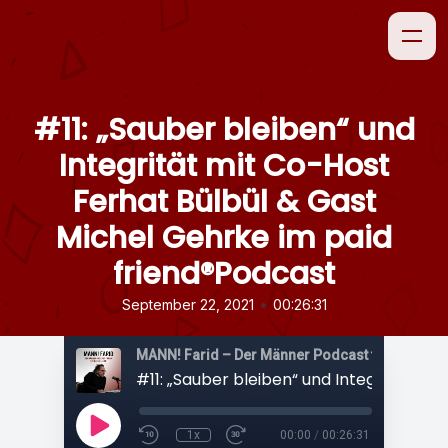
#11: „Sauber bleiben“ und
Integrität mit Co-Host
Ferhat Bülbül & Gast
Michel Gehrke im paid
friend®Podcast
•
September 22, 2021
00:26:31
1x
00:00
/
00:26:31