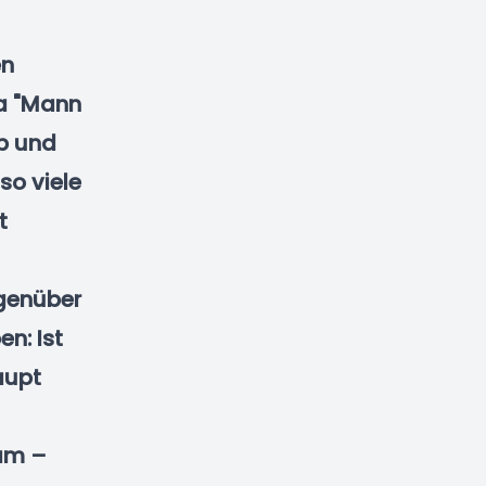
en
ma "Mann
ob und
so viele
t
egenüber
n: Ist
aupt
kam –