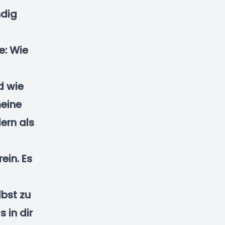
ndig
e: Wie
d wie
meine
ern als
ein. Es
lbst zu
 in dir