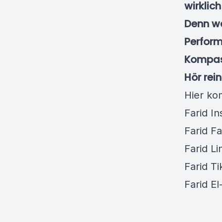
wirklich
Denn wa
Perform
Kompass
Hör rei
Hier ko
Farid I
Farid F
Farid Li
Farid Ti
Farid E