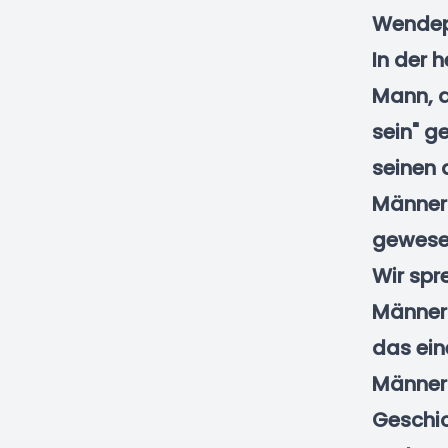
Wendep
In der 
Mann, d
sein" g
seinen 
Männer 
gewesen
Wir spr
Männerg
das ei
Männer 
Geschic