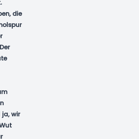
.
pen, die
rholspur
r
 Der
ute
 um
nn
ja, wir
 Wut
r