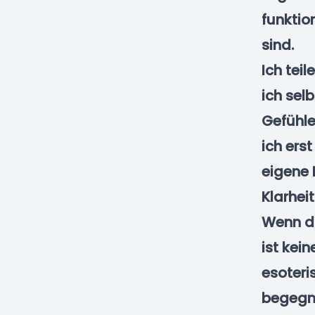
funktio
sind.
Ich tei
ich sel
Gefühle
ich ers
eigene 
Klarheit
Wenn du
ist kein
esoteris
begegne