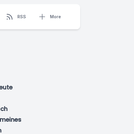
RSS
More
heute
ich
 meines
m