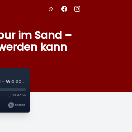
Spur im Sand –
 werden kann
Mann! Farid Podcast 96: Finde deine Spur im Sand – Wie echte Männlichkeit heute gelebt werden kann
00:00
/
00:42:56