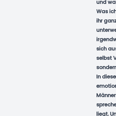
und was
Was ich
ihr gan
unterwe
irgendw
sich au
selbst 
sondern
In dies
emotion
Männer s
spreche
liegt. 