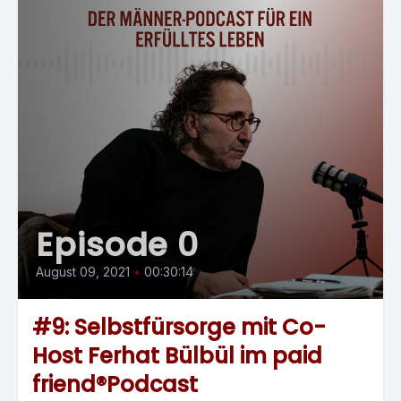
Episode 0
August 09, 2021
•
00:30:14
#9: Selbstfürsorge mit Co-
Host Ferhat Bülbül im paid
friend®Podcast