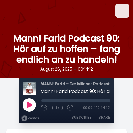
Mann! Farid Podcast 90:
Hör auf zu hoffen – fang
endlich an zu handeln!
•
August 28, 2025
00:14:12
1x
00:00
/
00:14:12
SUBSCRIBE
SHARE