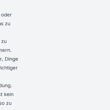
 oder
as zu
 zu
mern.
r, Dinge
ichtiger
idung.
t kein
so zu