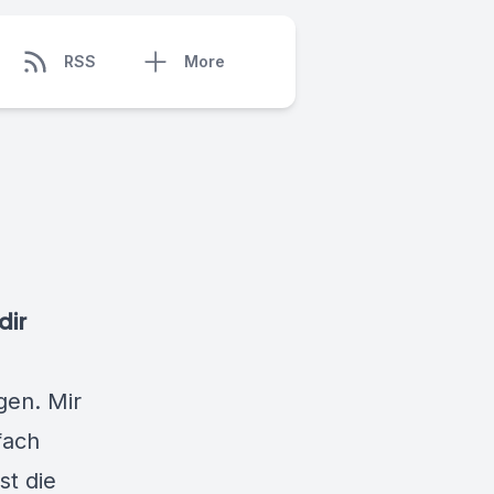
RSS
More
dir
gen. Mir
fach
st die