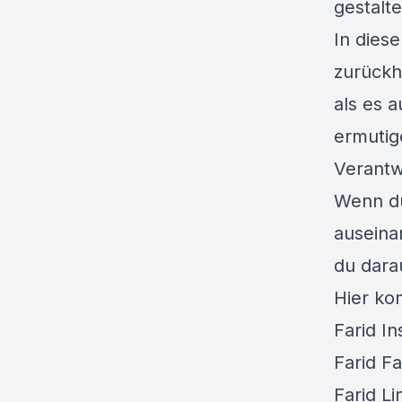
gestalte
In diese
zurückh
als es a
ermutig
Verantw
Wenn du
auseina
du dara
Hier ko
Farid I
Farid F
Farid Li