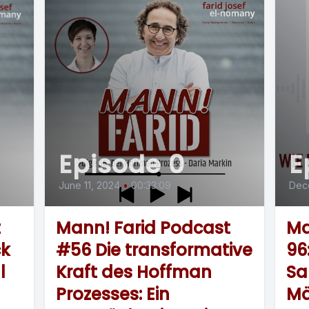
Episode 0
E
June 11, 2024
•
00:33:09
Dec
t
Mann! Farid Podcast
Ma
ck
#56 Die transformative
96
l
Kraft des Hoffman
Sa
Prozesses: Ein
Mä