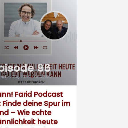
pisode 96
ember 04, 2025
•
00:42:56
nn! Farid Podcast
: Finde deine Spur im
nd – Wie echte
nnlichkeit heute