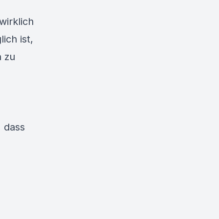
wirklich
ch ist,
h zu
, dass