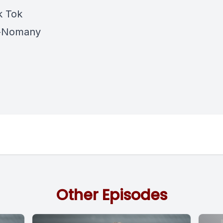
k Tok
l-Nomany
Other Episodes