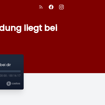
dung liegt bei
ei dir
00:00
/
00:16:17