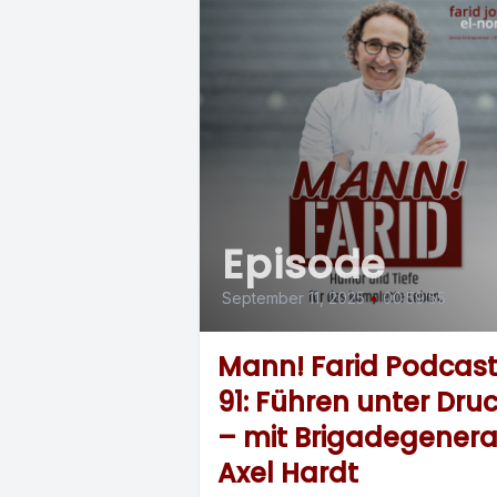
Episode
September 11, 2025
•
00:59:55
Mann! Farid Podcas
91: Führen unter Dru
– mit Brigadegenera
Axel Hardt