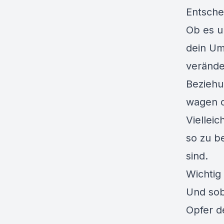
Entsche
Ob es u
dein Um
verände
Beziehu
wagen o
Viellei
so zu be
sind.
Wichtig 
Und soba
Opfer d