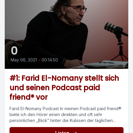
0
May 06, 2021
•
00:14:50
#1: Farid El-Nomany stellt sich
und seinen Podcast paid
friend® vor
Farid El-Nomany Podcast In meinen Podcast paid friend®
biete ich den Hörer einen direkten und oft sehr
persönlichen „Blick“ hinter die Kulissen der täglichen...