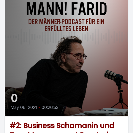
0
May 06, 2021
•
00:26:53
#2: Business Schamanin und