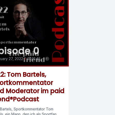
pisode 0
uary 27, 2022
•
01:01:42
2: Tom Bartels,
ortkommentator
d Moderator im paid
iend®Podcast
Bartels, Sportkommentator Tom
ls, ein Mann, den ich als Sportfan