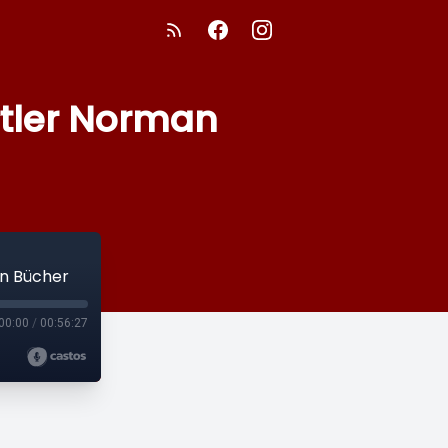
rtler Norman
n Bücher
00:00
/
00:56:27