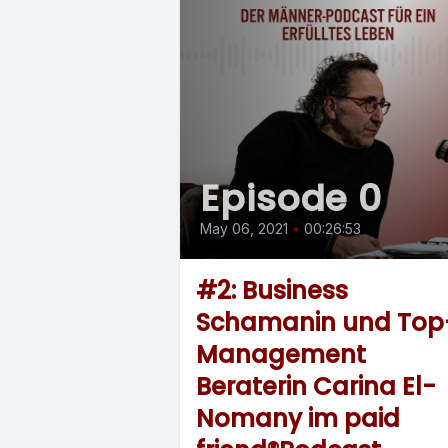
Episode 0
May 06, 2021
•
00:26:53
#2: Business
Schamanin und Top
Management
Beraterin Carina El-
Nomany im paid