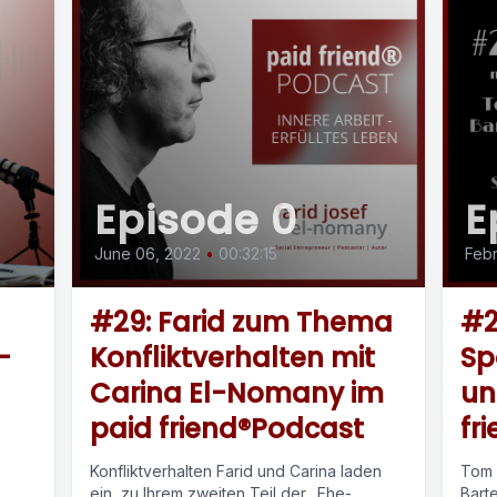
Episode 0
E
June 06, 2022
•
00:32:15
Febr
#29: Farid zum Thema
#2
-
Konfliktverhalten mit
Sp
Carina El-Nomany im
un
paid friend®Podcast
fr
Konfliktverhalten Farid und Carina laden
Tom 
ein, zu Ihrem zweiten Teil der „Ehe-
Barte