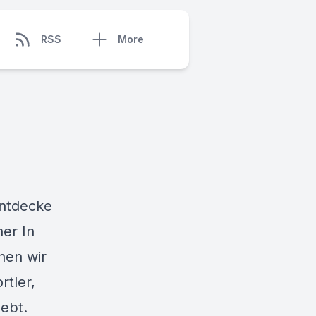
RSS
More
 Entdecke
er In
hen wir
rtler,
lebt.