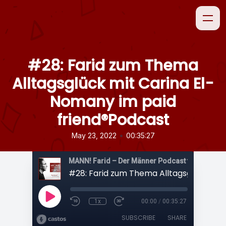
#28: Farid zum Thema
Alltagsglück mit Carina El-
Nomany im paid
friend®Podcast
•
May 23, 2022
00:35:27
1x
00:00
/
00:35:27
SUBSCRIBE
SHARE